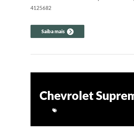
4125682
Saiba mais
Chevrolet Suprem