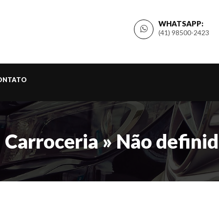
WHATSAPP:
(41) 98500-2423
ONTATO
 Carroceria » Não defini