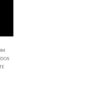
COM
ODOS
TE