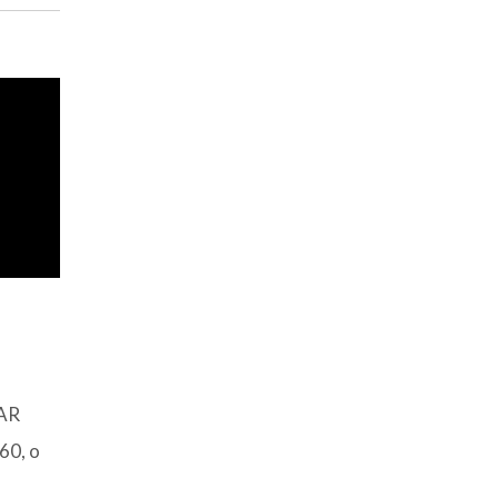
AR
0, o