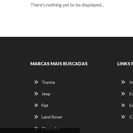
There's nothing yet to be displayed...
MARCAS MAIS BUSCADAS
LINKS 
Toyota
In
Jeep
E
Fiat
E
Land Rover
C
Chevrolet