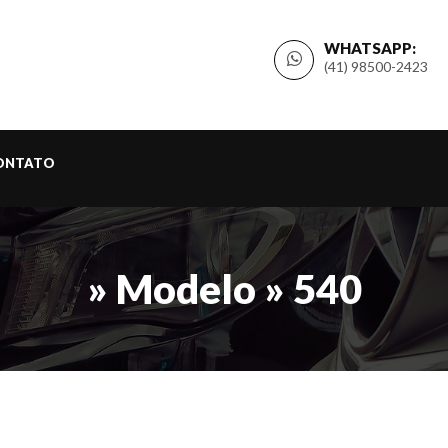
WHATSAPP:
(41) 98500-2423
ONTATO
» Modelo » 540