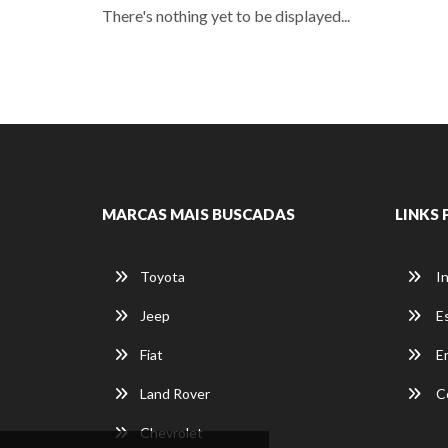
There's nothing yet to be displayed...
MARCAS MAIS BUSCADAS
LINKS 
Toyota
In
Jeep
E
Fiat
E
Land Rover
C
Chevrolet