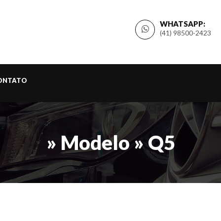
WHATSAPP:
(41) 98500-2423
ONTATO
» Modelo » Q5